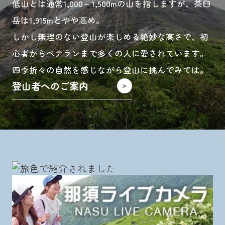
低山とは通常1,000～1,500mの山を指しますが、茶臼
岳は1,915mとやや高め。
しかし無理のない登山が楽しめる絶妙な高さで、初
心者からベテランまで多くの人に愛されています。
四季折々の自然を感じながら登山に挑んでみては。
登山者へのご案内