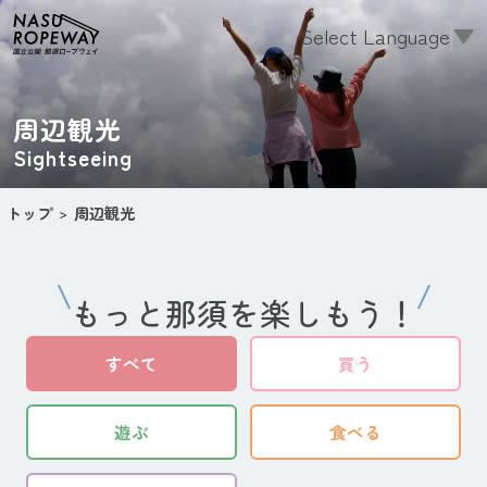
Select Language
▼
周辺観光
Sightseeing
トップ
周辺観光
もっと那須を楽しもう！
すべて
買う
遊ぶ
食べる