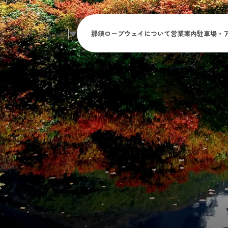
Select Language
▼
那須ロープウェイ
について
営業案内
駐車場・